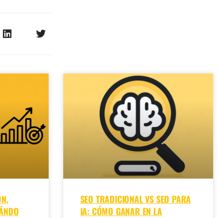
N,
SEO TRADICIONAL VS SEO PARA
UÁNDO
IA: CÓMO GANAR EN LA