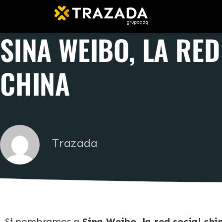
SINA WEIBO, LA RED
CHINA
Trazada
Si nombramos a
Sina Weibo
,
la red social chi