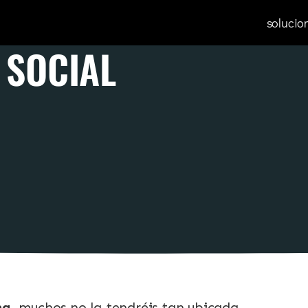
solucio
 SOCIAL
na
, muchos no la tendréis tan ubicada