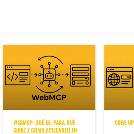
WEBMCP: QUÉ ES, PARA QUÉ
CORE UP
SIRVE Y CÓMO APLICARLO EN