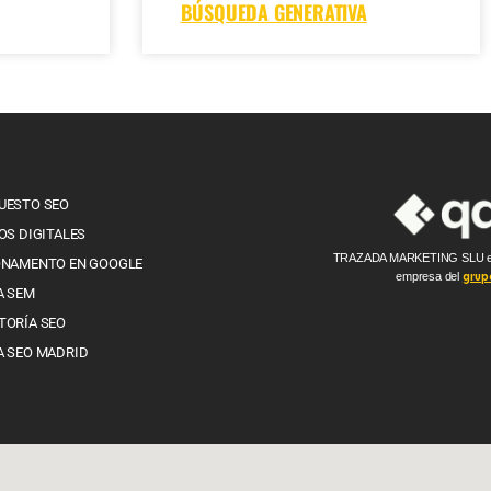
BÚSQUEDA GENERATIVA
UESTO SEO
OS DIGITALES
TRAZADA MARKETING SLU e
ONAMENTO EN GOOGLE
empresa del
grup
A SEM
TORÍA SEO
A SEO MADRID