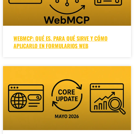
WEBMCP: QUÉ ES, PARA QUÉ SIRVE Y CÓMO
APLICARLO EN FORMULARIOS WEB