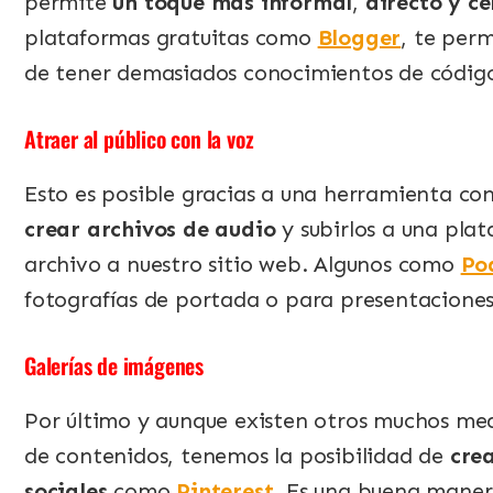
permite
un toque más informal
,
directo y c
plataformas gratuitas como
Blogger
, te perm
de tener demasiados conocimientos de código
Atraer al público con la voz
Esto es posible gracias a una herramienta co
crear archivos de audio
y subirlos a una pla
archivo a nuestro sitio web. Algunos como
Po
fotografías de portada o para presentaciones
Galerías de imágenes
Por último y aunque existen otros muchos med
de contenidos, tenemos la posibilidad de
cre
sociales
como
Pinterest
. Es una buena maner