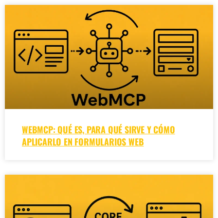
WEBMCP: QUÉ ES, PARA QUÉ SIRVE Y CÓMO
APLICARLO EN FORMULARIOS WEB