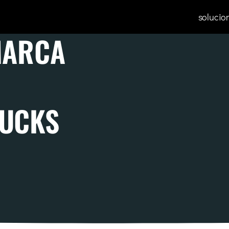
solucio
MARCA
BUCKS