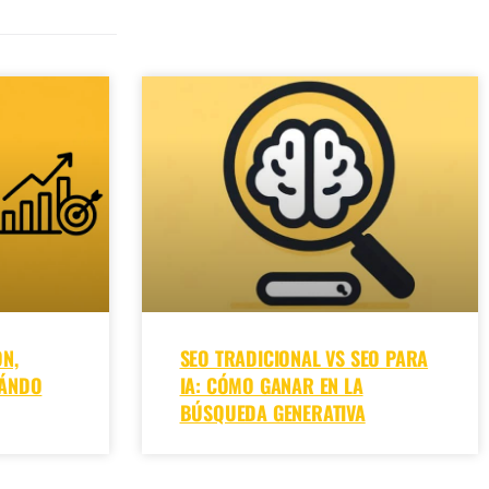
N,
SEO TRADICIONAL VS SEO PARA
UÁNDO
IA: CÓMO GANAR EN LA
BÚSQUEDA GENERATIVA