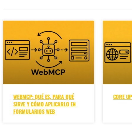
WEBMCP: QUÉ ES, PARA QUÉ
CORE UP
SIRVE Y CÓMO APLICARLO EN
FORMULARIOS WEB