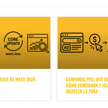
DATE DE MAYO 2026
CAMPAÑAS PPC: QUÉ SO
CÓMO FUNCIONAN Y C
MERECEN LA PENA