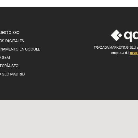
UESTO SEO
OS DIGITALES
TRAZADA MARKETING SLU e
ONAMENTO EN GOOGLE
empresa del
grup
A SEM
TORÍA SEO
A SEO MADRID